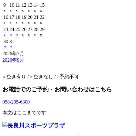
9
10
11
12
13
14
15
x
x
x
x
x
x
x
16
17
18
19
20
21
22
x
x
x
x
x
x
x
23
24
25
26
27
28
29
x
○
○
x
x
○
x
30
31
○
○
2026年7月
2026年9月
○:空き有り / ×:空きなし / -:予約不可
お電話でのご予約・お問い合わせはこちら
058-295-6300
本文はここまでです