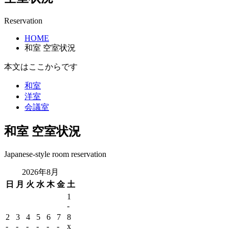
Reservation
HOME
和室 空室状況
本文はここからです
和室
洋室
会議室
和室 空室状況
Japanese-style room reservation
2026年8月
日
月
火
水
木
金
土
1
-
2
3
4
5
6
7
8
-
-
-
-
-
-
x